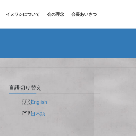
イヌワシについて
会の理念
会長あいさつ
言語切り替え
English
日本語