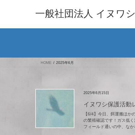
コ
ナ
ン
ビ
一般社団法人 イヌワ
テ
ゲ
ン
ー
ツ
シ
へ
ョ
ス
ン
キ
に
ッ
移
HOME
2025年6月
プ
動
2025年6月15日
イヌワシ保護活動レポ
【6/4】今日、餌運搬ほ
の繁殖確認です！ガス低く
フィールド通いの中、なかな