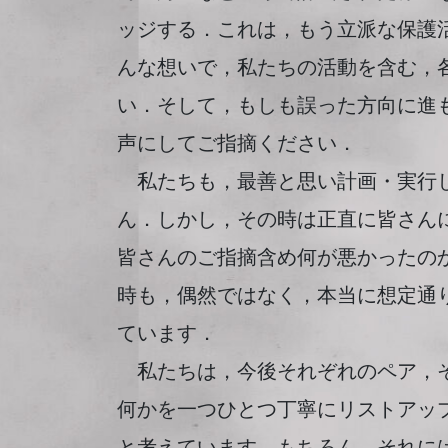
ッジする．これは，もう立派な保護
んな想いで，私たちの活動を含む，
い．そして，もしも誤った方向に進
声にしてご指摘ください．
私たちも，最善と思い計画・実行し
ん．しかし，その時は正直に皆さん
皆さんのご指摘含め何が悪かったの
時も，偶然ではなく，本当に想定通
ています．
私たちは，今後それぞれのペア，そ
何かを一つひとつ丁寧にリストアッ
と考えています．もちろん，それに