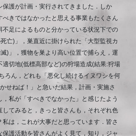
保護が計画・実行されてきました．しか
すべきではなかったと思える事業もたくさん
餌不足によるものと分かっている状況下での
の死亡)」，巣直近に掛けられた「大型監視カ
消滅)」，獲物を巣より高い位置で捕らえ，運
適切地(低標高部など)の狩場造成(結果:狩場
もちろん，どれも「悪化し続けるイヌワシを何
とかせねば！」と急いだ結果，計画・実施さ
し，私が「すべきでなかった」と感じたよう
直してみると，きっと皆さんも，それぞれ色
？私は，これが大事だと思っています．皆さ
な保護活動を皆さんがよく見て，知り，ジャ