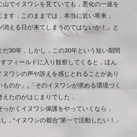
に山でイヌワシを見ていても，悪化の一途を
じます．このままでは，本当に近い将来，
が消える日が来てしまうのではないか！」と
だ30年．しかし，この30年という短い期間
らすフィールドに入り観察してくると，ほん
イヌワシの声や訴えを感じとれることがあり
いものか」,「そのイヌワシが求める環境づく
考えたのがはじまりでした．
っかくイヌワシ保護をやっていくなら，
除し，“イヌワシの都合”第一で活動したい！」