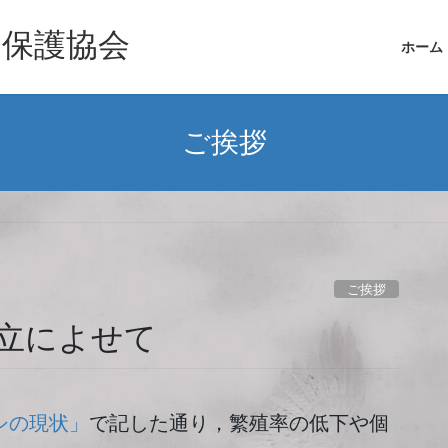
シ保護協会
ホーム
ご挨拶
ご挨拶
立によせて
シの現状」
で記した通り，繁殖率の低下や個