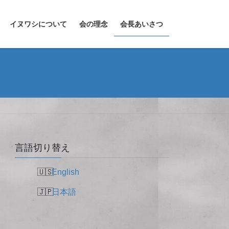
イヌワシについて
会の理念
会長あいさつ
言語切り替え
English
日本語