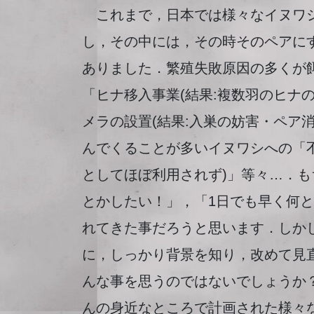
これまで，日本では様々なイヌワシ
し，その中には，その時そのペアに
ありました．繁殖失敗原因の多くが
「ヒナ移入事業(結果:複数羽のヒナ
メラの設置(結果:入巣の妨害・ペア
んでくることが多いイヌワシへの「不
としてほぼ利用されず)」等々…．
とかしたい！」，「1日でも早く何
れてきた事だろうと思います．しか
に，しっかり背景を知り，改めて見
んな事を思うのではないでしょうか
んの身近なところで計画された様々