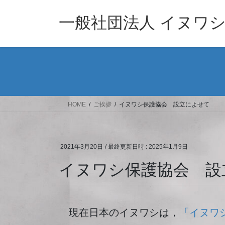
コ
ナ
ン
ビ
一般社団法人 イヌワ
テ
ゲ
ン
ー
ツ
シ
へ
ョ
ス
ン
キ
に
ッ
移
HOME
ご挨拶
イヌワシ保護協会 設立によせて
プ
動
2021年3月20日
/ 最終更新日時 :
2025年1月9日
イヌワシ保護協会 設
現在日本のイヌワシは，
「イヌワ