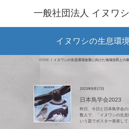
コ
ナ
ン
ビ
一般社団法人 イヌワ
テ
ゲ
ン
ー
ツ
シ
へ
ョ
イヌワシの生息環境
ス
ン
キ
に
ッ
移
HOME
イヌワシの生息環境改善に向けた地域住民との新
プ
動
2023年9月17日
日本鳥学会2023
昨日、今日と日本鳥学会の
数人で、「イヌワシの生息
いう題でポスター発表してき