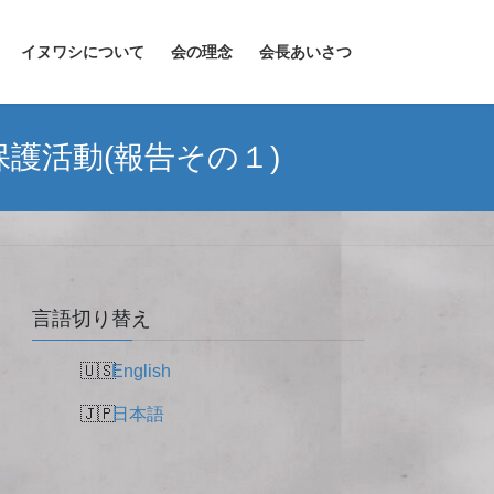
イヌワシについて
会の理念
会長あいさつ
護活動(報告その１)
言語切り替え
English
日本語