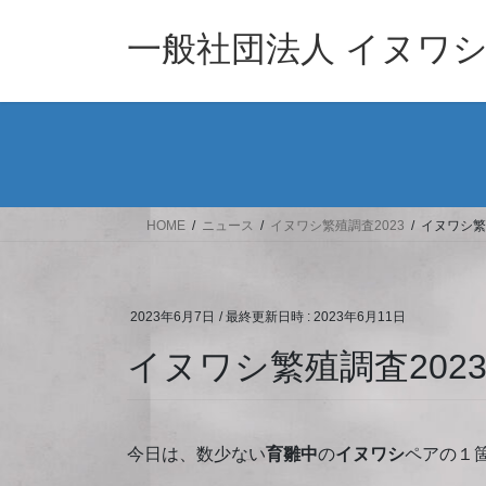
コ
ナ
ン
ビ
一般社団法人 イヌワ
テ
ゲ
ン
ー
ツ
シ
へ
ョ
ス
ン
キ
に
ッ
移
HOME
ニュース
イヌワシ繁殖調査2023
イヌワシ繁殖
プ
動
2023年6月7日
/ 最終更新日時 :
2023年6月11日
イヌワシ繁殖調査20230
今日は、数少ない
育雛中
の
イヌワシ
ペアの１