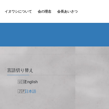
イヌワシについて
会の理念
会長あいさつ
言語切り替え
English
日本語