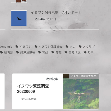
イヌワシ保護活動 7月レポート
2024年7月16日
deneagle
イヌワシ
イヌワシ保護協会
タカ
ノウサギ
猛禽類
絶滅危惧種
繁殖
育雛
自然環境
野鳥
イヌワシ繁殖調査2023
次の記事
イヌワシ繁殖調査
20230609
2023年6月9日