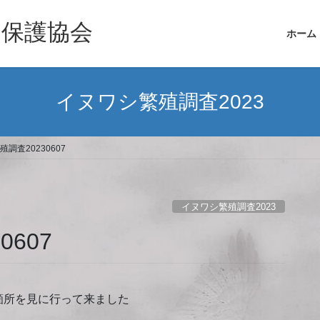
シ保護協会
ホーム
イヌワシ繁殖調査2023
調査20230607
イヌワシ繁殖調査2023
607
箇所を見に行って来ました