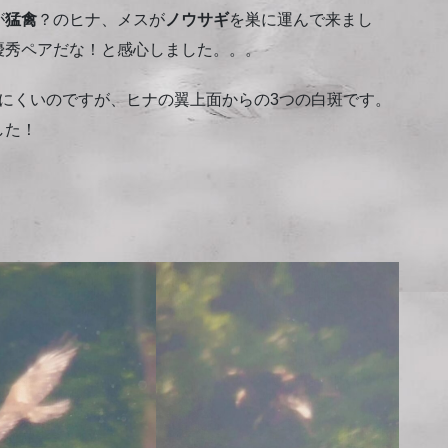
が
猛禽
？のヒナ、メスが
ノウサギ
を巣に運んで来まし
優秀ペアだな！と感心しました。。。
にくいのですが、ヒナの翼上面からの3つの白斑です。
た！⁡
⁡