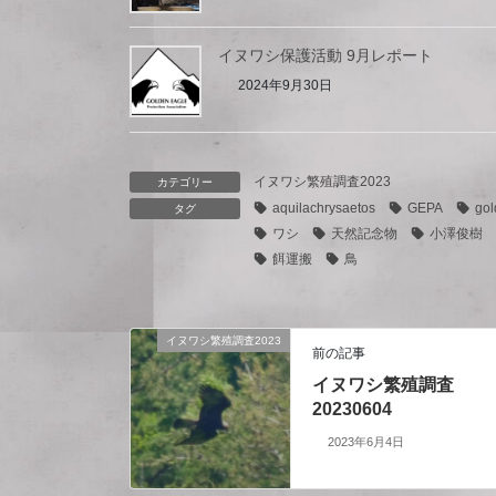
イヌワシ保護活動 9月レポート
2024年9月30日
イヌワシ繁殖調査2023
カテゴリー
aquilachrysaetos
GEPA
gol
タグ
ワシ
天然記念物
小澤俊樹
餌運搬
鳥
イヌワシ繁殖調査2023
前の記事
イヌワシ繁殖調査
20230604
2023年6月4日