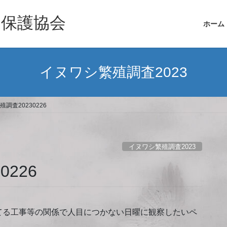
シ保護協会
ホーム
イヌワシ繁殖調査2023
調査20230226
イヌワシ繁殖調査2023
226
てる工事等の関係で人目につかない日曜に観察したいペ