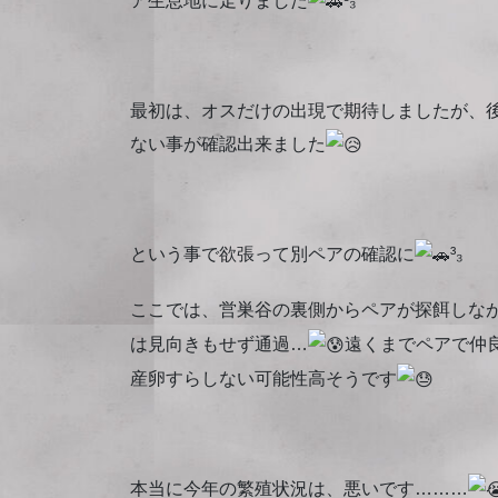
ア生息地に走りました
³₃⁡
⁡最初は、オスだけの出現で期待しましたが、
ない事が確認出来ました
⁡という事で欲張って別ペアの確認に
³₃⁡
⁡ここでは、営巣谷の裏側からペアが探餌しな
は見向きもせず通過…
遠くまでペアで仲
産卵すらしない可能性高そうです
⁡本当に今年の繁殖状況は、悪いです………