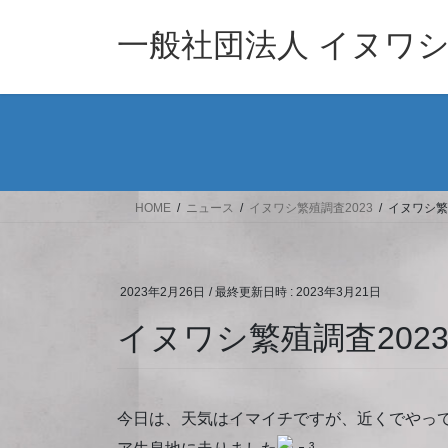
コ
ナ
ン
ビ
一般社団法人 イヌワ
テ
ゲ
ン
ー
ツ
シ
へ
ョ
ス
ン
キ
に
ッ
移
HOME
ニュース
イヌワシ繁殖調査2023
イヌワシ繁殖
プ
動
2023年2月26日
/ 最終更新日時 :
2023年3月21日
イヌワシ繁殖調査20230
今日は、天気はイマイチですが、近くでやっ