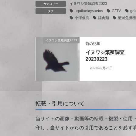
イヌワシ繁殖調査2023
カテゴリー
aquilachrysaetos
GEPA
gol
タグ
小澤俊樹
猛禽類
絶滅危惧種
イヌワシ繁殖調査2023
前の記事
イヌワシ繁殖調査
20230223
2023年2月23日
転載・引用について
当サイトの画像・動画等の転載・複製・使用
守し，当サイトからの引用であることを必ず