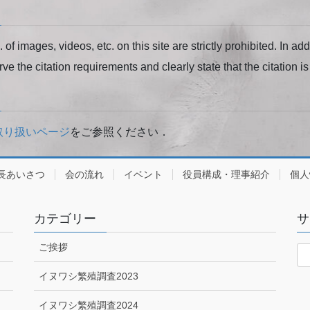
of images, videos, etc. on this site are strictly prohibited. In ad
rve the citation requirements and clearly state that the citation is 
取り扱いページ
をご参照ください．
長あいさつ
会の流れ
イベント
役員構成・理事紹介
個人
カテゴリー
サ
ご挨拶
イヌワシ繁殖調査2023
イヌワシ繁殖調査2024