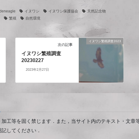
deneagle
イヌワシ
イヌワシ保護協会
天然記念物
繁殖
自然環境
イヌワシ繁殖調査2023
次の記事
イヌワシ繁殖調査
20230227
2023年2月27日
・加工等を固く禁じます．また，当サイト内のテキスト・文章
明記してください．