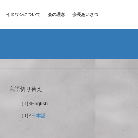
イヌワシについて
会の理念
会長あいさつ
言語切り替え
English
日本語